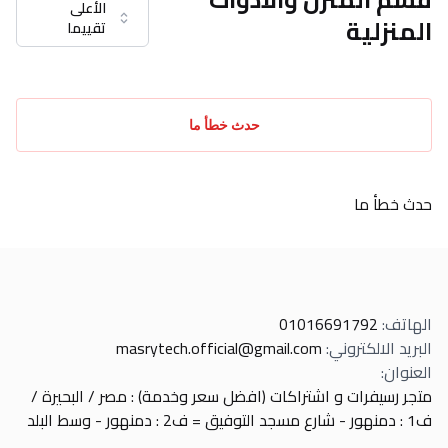
الأعلى
المنزلية
تقييما
حدث خطأ ما
حدث خطأ ما
الهاتف
:
01016691792
البريد الالكتروني
:
masrytech.official@gmail.com
العنوان
:
متجر رسيفرات و اشتراكات (افضل سعر وخدمة) : مصر / البحيرة /
ف1 : دمنهور - شارع مسجد التوفيق = ف2 : دمنهور - وسط البلد