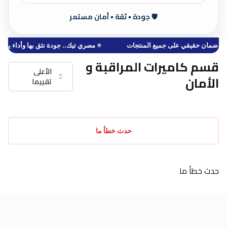
🛡️ جودة • ثقة • أمان مستمر
🛡️ ضمان حقيقي على جميع المنتجات
⭐ مصري تيك.. جودة نثق بها وأداء يدو
قسم كاميرات المراقبة و
الأعلى
الأمان
تقييما
حدث خطأ ما
حدث خطأ ما