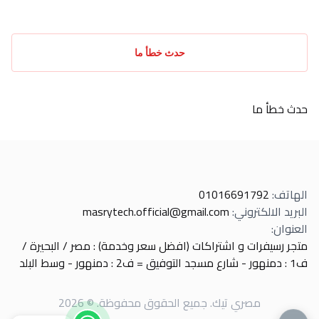
حدث خطأ ما
حدث خطأ ما
الهاتف
:
01016691792
البريد الالكتروني
:
masrytech.official@gmail.com
العنوان
:
متجر رسيفرات و اشتراكات (افضل سعر وخدمة) : مصر / البحيرة /
ف1 : دمنهور - شارع مسجد التوفيق = ف2 : دمنهور - وسط البلد
مصري تيك
.
جميع الحقوق محفوظة
. ©
2026