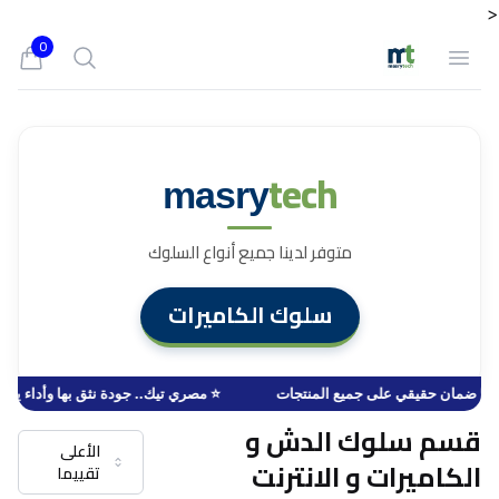
<
0
Search
Open menu
iew bag
tech
masry
متوفر لدينا جميع أنواع السلوك
سلوك الكاميرات
🛡️ ضمان حقيقي على جميع المنتجات
⭐ مصري تيك.. جودة نثق بها وأداء يدو
قسم سلوك الدش و
الأعلى
الكاميرات و الانترنت
تقييما