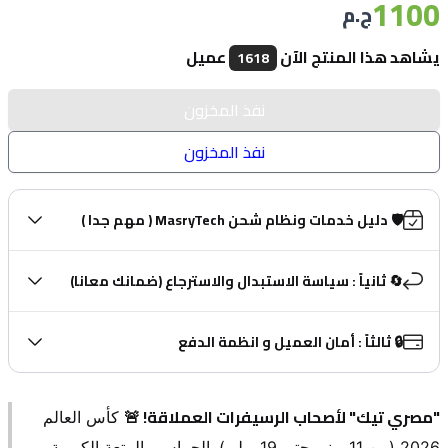
1100
ج.م
يشاهد هذا المنتج الآن
عميل
1618
نفذ المخزون
نفذ المخزون
🛡️ دليل خدمات ونظام شحن MasryTech ( مهم جدا )
🔄 ثانياً : سياسة الاستبدال والاسترجاع (ضمانك معانا)
🔒 ثالثاً : أمان العميل و انظمة الدفع
"مصري تيك" لأصحاب الرسيفرات العملاقة! 🚨
 كأس العالم 
2026 
(من 11 يونيو حتى 19 يوليو)
. الحماس والمتعة الكروية 