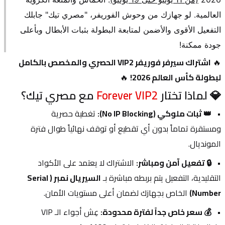
العالمية. لو جهازك من وحوش الفوريفر، "مصري تيك" جابلك 
التفعيل الأقوى والأضمن لمتابعة البطولة بثبات الأبطال وبأعلى 
جودة ممكنة!
🔥 
اشتراك سيرفر فوريفر VIP2 الحصري والمخصص بالكامل 
لبطولة كأس العالم 2026!
 🔥
💎 لماذا تختار 
Forever VIP2
 مع مصري تيك؟
👑 ثبات ملوكي (No IP Blocking):
 تغطية حصرية 
ومستقرة تماماً بدون أي تقطيع أو توقف نهائياً طوال فترة 
المونديال.
🔒 تفعيل آمن ومباشر:
 الاشتراك لا يعتمد على الأكواد 
التقليدية، التفعيل يتم بربطه مباشرة بـ 
السيريال نمبر (Serial 
Number)
 الخاص بجهازك لضمان أعلى مستويات الأمان.
💰 سعر خاص جداً لفترة محدودة:
 عِش أجواء الـ VIP 