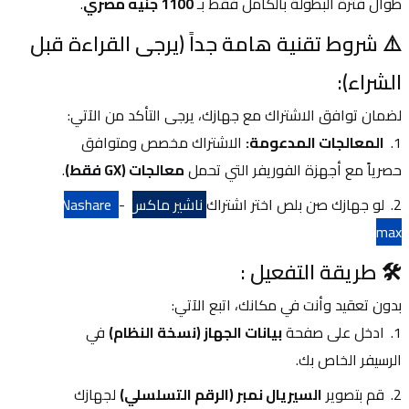
طوال فترة البطولة بالكامل فقط بـ 
1100 جنيه مصري
.
⚠️ شروط تقنية هامة جداً (يرجى القراءة قبل 
الشراء):
لضمان توافق الاشتراك مع جهازك، يرجى التأكد من الآتي:
المعالجات المدعومة:
 الاشتراك مخصص ومتوافق 
حصرياً مع أجهزة الفوريفر التي تحمل 
معالجات (GX فقط)
.
لو جهازك صن بلص اختر اشتراك 
ناشير ماكس
 - 
Nashare 
max
🛠️ طريقة التفعيل :
بدون تعقيد وأنت في مكانك، اتبع الآتي:
ادخل على صفحة 
بيانات الجهاز (نسخة النظام)
 في 
الرسيفر الخاص بك.
قم بتصوير 
السيريال نمبر (الرقم التسلسلي)
 لجهازك 