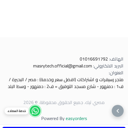
الهاتف
:
01016691792
البريد الالكتروني
:
masrytech.official@gmail.com
العنوان
:
متجر رسيفرات و اشتراكات (افضل سعر وخدمة) : مصر / البحيرة /
ف1 : دمنهور - شارع مسجد التوفيق = ف2 : دمنهور - وسط البلد
مصري تيك
.
جميع الحقوق محفوظة
. ©
2026
خدمة العملاء
Powered By
easyorders