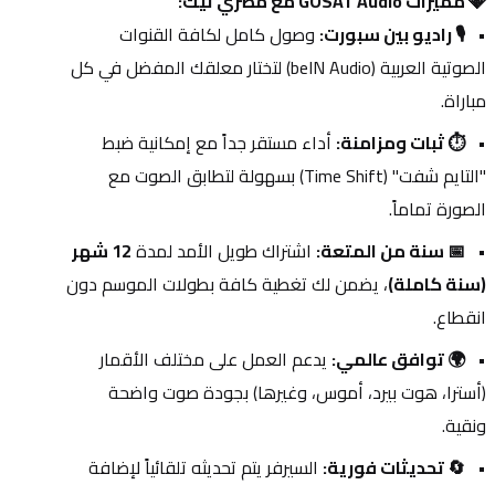
💎 مميزات GOSAT Audio مع مصري تيك:
🎙️ راديو بين سبورت:
 وصول كامل لكافة القنوات 
الصوتية العربية (beIN Audio) لتختار معلقك المفضل في كل 
مباراة.
⏱️ ثبات ومزامنة:
 أداء مستقر جداً مع إمكانية ضبط 
"التايم شفت" (Time Shift) بسهولة لتطابق الصوت مع 
الصورة تماماً.
📅 سنة من المتعة:
 اشتراك طويل الأمد لمدة 
12 شهر 
(سنة كاملة)
، يضمن لك تغطية كافة بطولات الموسم دون 
انقطاع.
🌍 توافق عالمي:
 يدعم العمل على مختلف الأقمار 
(أسترا، هوت بيرد، أموس، وغيرها) بجودة صوت واضحة 
ونقية.
🔄 تحديثات فورية:
 السيرفر يتم تحديثه تلقائياً لإضافة 