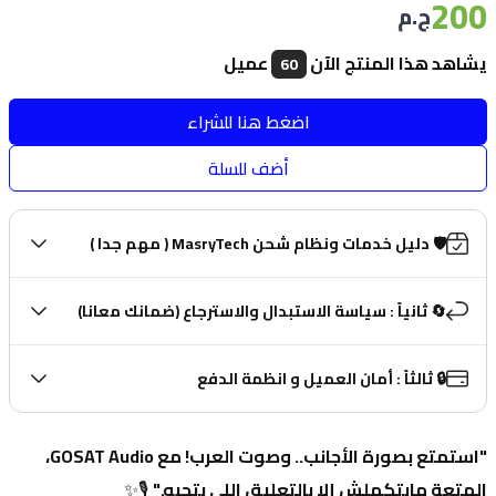
200
ج.م
يشاهد هذا المنتج الآن
عميل
60
اضغط هنا للشراء
أضف للسلة
🛡️ دليل خدمات ونظام شحن MasryTech ( مهم جدا )
🔄 ثانياً : سياسة الاستبدال والاسترجاع (ضمانك معانا)
🔒 ثالثاً : أمان العميل و انظمة الدفع
"استمتع بصورة الأجانب.. وصوت العرب! مع GOSAT Audio، 
المتعة مابتكملش إلا بالتعليق اللي بتحبه."
 🎙️✨