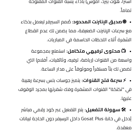
أسترا، هوت بيرد، أموس) بأداء يشبه القنوات المفتوحة 
تماماً.
🌐 صديق الإنترنت المحدود:
 صُمم السيرفر ليعمل بذكاء 
مع سرعات الإنترنت الضعيفة، مما يضمن لك عدم انقطاع 
الشفرة أثناء اللحظات الحاسمة في المباريات.
📺 محتوى ترفيهي متكامل:
 استمتع بمجموعة 
واسعة من القنوات (رياضة، ترفيه، وثائقيات، أفلام) التي 
تضمن لك بثاً مستقراً وموثوقاً على مدار الساعة.
⚡ سرعة فتح القنوات:
 يتميز جوسات بلس بسرعة رهيبة 
في "تكتكة" القنوات المشفرة وفك شفرتها بمجرد الوقوف 
عليها.
🛠️ سهولة التفعيل:
 يتم التفعيل عبر كود رقمي مباشر 
يُدخل في خانة Gosat Plus داخل الرسيفر دون الحاجة لبيانات 
معقدة.