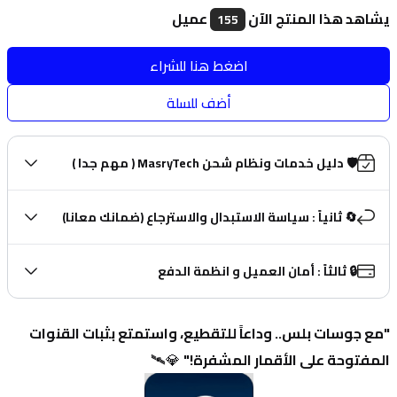
يشاهد هذا المنتج الآن
عميل
155
اضغط هنا للشراء
أضف للسلة
🛡️ دليل خدمات ونظام شحن MasryTech ( مهم جدا )
🔄 ثانياً : سياسة الاستبدال والاسترجاع (ضمانك معانا)
🔒 ثالثاً : أمان العميل و انظمة الدفع
"مع جوسات بلس.. وداعاً للتقطيع، واستمتع بثبات القنوات 
المفتوحة على الأقمار المشفرة!"
 💎🛰️