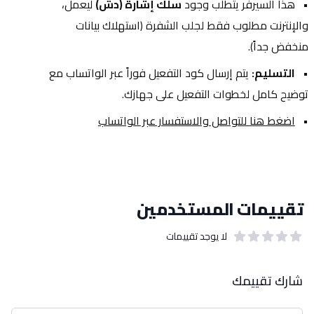
هذا السيرفر يتطلب وجود 
سلك إشارة (دش)
 ليعمل، 
والإنترنت مطلوب فقط لجلب الشفرة (استهلاك بيانات 
منخفض جداً).
التسليم:
 يتم إرسال كود التفعيل فوراً عبر الواتساب مع 
توضيح كامل لخطوات التفعيل على جهازك.
اضغط هنا للتواصل والاستفسار عبر الواتساب
تقييمات المستخدمين
لا يوجد تقييمات
out of 5 stars
0
بيانات التقييمات
شارك تقييمك