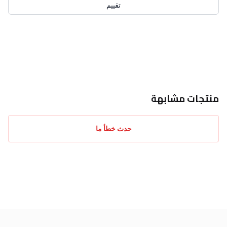
تقييم
احدث التقييمات
منتجات مشابهة
حدث خطأ ما