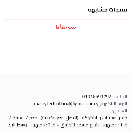
منتجات مشابهة
حدث خطأ ما
الهاتف
:
01016691792
البريد الالكتروني
:
masrytech.official@gmail.com
العنوان
:
متجر رسيفرات و اشتراكات (افضل سعر وخدمة) : مصر / البحيرة /
ف1 : دمنهور - شارع مسجد التوفيق = ف2 : دمنهور - وسط البلد