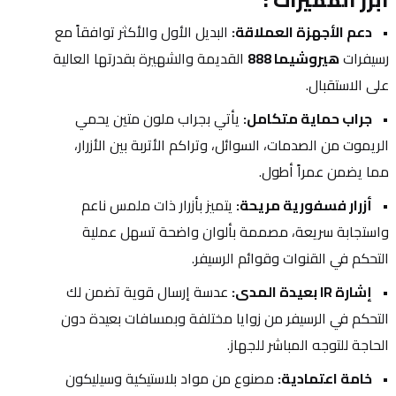
أبرز المميزات :
دعم الأجهزة العملاقة:
 البديل الأول والأكثر توافقاً مع 
رسيفرات 
هيروشيما 888
 القديمة والشهيرة بقدرتها العالية 
على الاستقبال.
جراب حماية متكامل:
 يأتي بجراب ملون متين يحمي 
الريموت من الصدمات، السوائل، وتراكم الأتربة بين الأزرار، 
مما يضمن عمراً أطول.
أزرار فسفورية مريحة:
 يتميز بأزرار ذات ملمس ناعم 
واستجابة سريعة، مصممة بألوان واضحة تسهل عملية 
التحكم في القنوات وقوائم الرسيفر.
إشارة IR بعيدة المدى:
 عدسة إرسال قوية تضمن لك 
التحكم في الرسيفر من زوايا مختلفة وبمسافات بعيدة دون 
الحاجة للتوجه المباشر للجهاز.
خامة اعتمادية:
 مصنوع من مواد بلاستيكية وسيليكون 