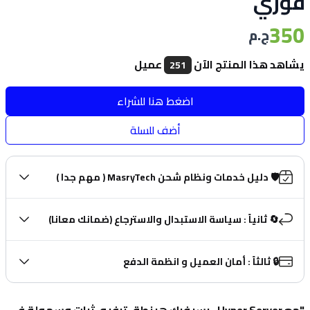
فوري
350
ج.م
يشاهد هذا المنتج الآن
عميل
251
اضغط هنا للشراء
أضف للسلة
🛡️ دليل خدمات ونظام شحن MasryTech ( مهم جدا )
🔄 ثانياً : سياسة الاستبدال والاسترجاع (ضمانك معانا)
🔒 ثالثاً : أمان العميل و انظمة الدفع