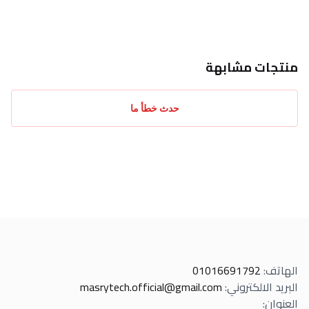
احدث التقييمات
منتجات مشابهة
حدث خطأ ما
الهاتف
:
01016691792
البريد الالكتروني
:
masrytech.official@gmail.com
العنوان
: