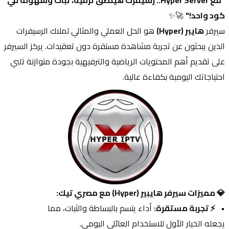
"مع Hyper Server.. رسيفرك هينطق ترفيه، ثبات وسهولة في 
كود واحد!"
 🚀✨
سيرفر 
هايبر (Hyper)
 هو الحل العملي والمثالي لملاك الرسيفرات 
الذين يبحثون عن تجربة مشاهدة مستقرة دون تعقيدات. يركز السيرفر 
على تقديم أهم المحتويات الرياضية والترفيهية بجودة متوازنة تلبي 
احتياجاتك اليومية بكفاءة عالية.
💎 مميزات سيرفر هايبير (Hyper) مع مصري تيك:
⚡ تجربة مستقرة:
 أداء يتسم بالبساطة والثبات، مما 
يجعله الخيار الأول للاستخدام العائلي اليومي.