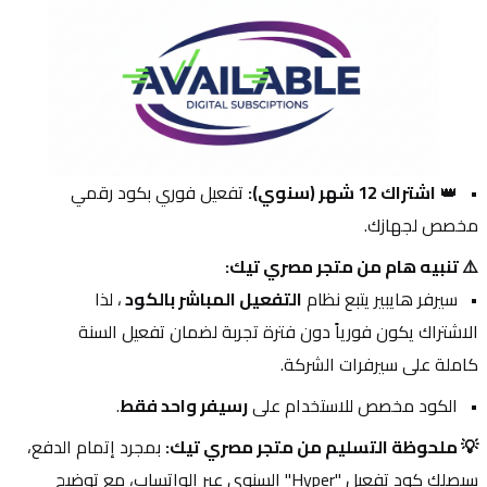
👑 
اشتراك 12 شهر (سنوي):
 تفعيل فوري بكود رقمي 
مخصص لجهازك.
⚠️ تنبيه هام من متجر مصري تيك:
سيرفر هايبير يتبع نظام 
التفعيل المباشر بالكود 
، لذا 
الاشتراك يكون فورياً دون فترة تجربة لضمان تفعيل السنة 
كاملة على سيرفرات الشركة.
الكود مخصص للاستخدام على 
رسيفر واحد فقط
.
💡 ملحوظة التسليم من متجر مصري تيك:
 بمجرد إتمام الدفع، 
سيصلك كود تفعيل "Hyper" السنوي عبر الواتساب، مع توضيح 