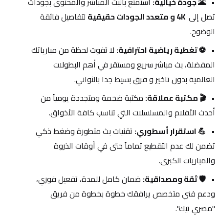
🌋 جودة خيالية:
 استمتع بالبث المباشر والمحتوى بجودات 
تصل إلى 
 4K و متعدد الجودات حقيقية
 لتفاصيل فائقة 
الوضوح.
⚽ تغطية رياضية احترافية:
 لا تفوت لحظة من مبارياتك 
المفضلة، بث مباشر سريع ومستقر في أهم البطولات 
العالمية بدون تاخير و فرق بسيط جدا بالثواني.
🎬 مكتبة عملاقة:
 مكتبة ضخمة ومتجددة يومياً من 
أحدث الأفلام والمسلسلات التي تناسب كافة الأذواق.
💪 استقرار أسطوري:
 تقنيات بث متطورة وضغط ذكي 
تضمن لك عدم التقطيع تماماً حتى في أوقات الذروة 
والمباريات الكبرى.
🛡️ ثقة ومصداقية:
 ضمان كامل للمدة، تفعيل فوري، 
ودعم فني متخصص يرافقك خطوة بخطوة من فريق 
"مصري تيك".