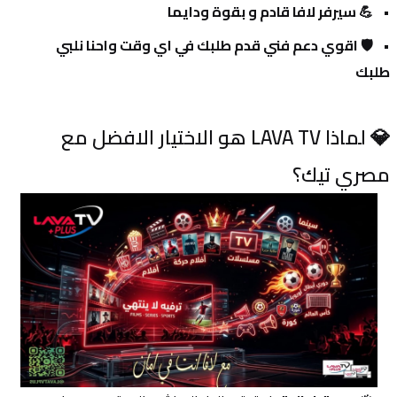
💪 سيرفر لافا قادم و بقوة ودايما 
🛡️ اقوي دعم فني قدم طلبك في اي وقت واحنا نلبي 
طلبك
💎 لماذا LAVA TV هو الاختيار الافضل مع 
مصري تيك؟