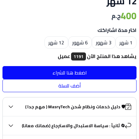
12 شهر
400
ج.م
اختر مدة اشتراكك
Choose a size
1 شهر
3 شهور
6 شهور
12 شهر
يشاهد هذا المنتج الآن
عميل
1241
اضغط هنا للشراء
أضف للسلة
🛡️ دليل خدمات ونظام شحن MasryTech ( مهم جدا )
🔄 ثانياً : سياسة الاستبدال والاسترجاع (ضمانك معانا)