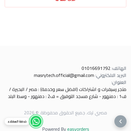
الهاتف
:
01016691792
البريد الالكتروني
:
masrytech.official@gmail.com
العنوان
:
متجر رسيفرات و اشتراكات (افضل سعر وخدمة) : مصر / البحيرة /
ف1 : دمنهور - شارع مسجد التوفيق = ف2 : دمنهور - وسط البلد
مصري تيك
.
جميع الحقوق محفوظة
. ©
2026
خدمة العملاء
Powered By
easyorders