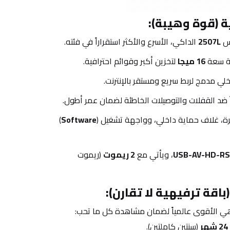
ة (قوة وهيبة):
س 
2507L
 الداكي، الأسرع والأكثر استقراراً في فئته.
ة سعة 
16 ميجا
 لتخزين أكبر وقوائم احترافية.
خلي مدمج لربط سريع ومستقر بالإنترنت.
 ضد القفلات والتوصيلات الخاطئة لضمان عمر أطول.
رة، غلاف حماية داخلي، وواجهة تشغيل (
Software
) 
USB-AV-HD-RS
، ويأتي مع 
2 ريموت
 (ريموت 
اقة ترفيهية لا تقارن):
ي الأقوى عالمياً لضمان مشاهدة كل ما تحب:
24 شهر
 (سنتين كاملتين).