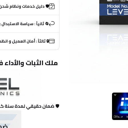
️ دليل خدمات ونظام شحن MasryTech ( مهم جدا )
ال والاسترجاع (ضمانك معانا)
ً : أمان العميل و انظمة الدفع
 ملك الثبات والأداء في ثوبه 
دة سنة كاملة من الشركة
🛡️ 