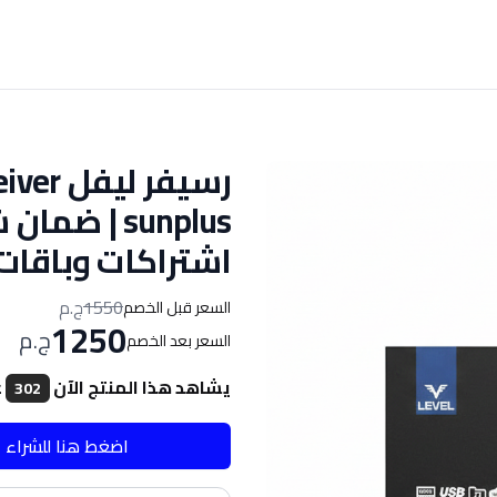
sunplus | ض
اشتراكات وباقات
1550
ج.م
السعر قبل الخصم
1250
ج.م
السعر بعد الخصم
يشاهد هذا المنتج الآن
ع
302
اضغط هنا للشراء