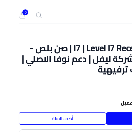
0
Search
cart, view bag
رسيفر ليفل I7 | Level I7 Receiver | صن بلص -
مان شركة ليفل | دعم نوفا الاصلي |
 ترفيهية
ميل
أضف للسلة