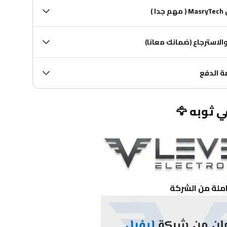

🔄 ثانياً : سياسة الاستبد
🔒 ثالثا
🦅
ضمان حقيقي لم