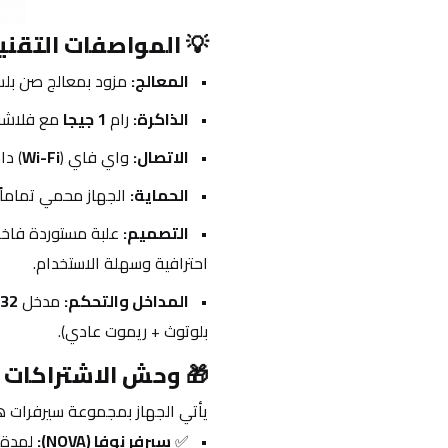
💡 المواصفات التقني
المعالج:
 مزود بمعالج صن بل
الذاكرة:
 رام 
1 جيجا
 مع فلاش
الاتصال:
 واي فاي (
Wi-Fi
) دا
الحماية:
 الجهاز محمي تماماً
التصميم:
 علبة مستوردة فاخ
احترافية وسهلة الاستخدام.
المداخل والتحكم:
 مدخل 
32
بلوتوث + ريموت عادي).
🎁 وحش الاشتراكات (ب
يأتي الجهاز بمجموعة سيرفرات ه
✅ 
سيرفر نوفا (NOVA):
 لمدة 