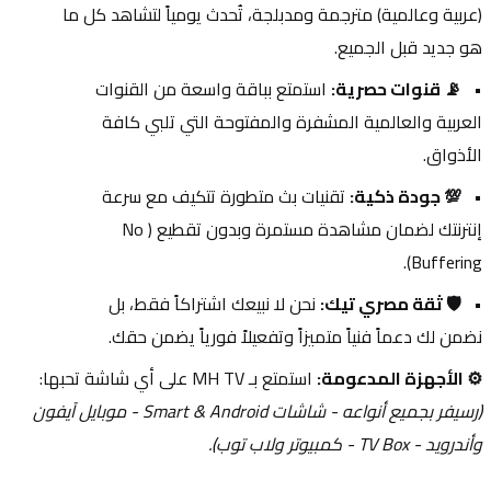
(عربية وعالمية) مترجمة ومدبلجة، تُحدث يومياً لتشاهد كل ما 
هو جديد قبل الجميع.
📡 قنوات حصرية:
 استمتع بباقة واسعة من القنوات 
العربية والعالمية المشفرة والمفتوحة التي تلبي كافة 
الأذواق.
💯 جودة ذكية:
 تقنيات بث متطورة تتكيف مع سرعة 
إنترنتك لضمان مشاهدة مستمرة وبدون تقطيع (No 
Buffering).
🛡️ ثقة مصري تيك:
 نحن لا نبيعك اشتراكاً فقط، بل 
نضمن لك دعماً فنياً متميزاً وتفعيلاً فورياً يضمن حقك.
⚙️ الأجهزة المدعومة:
 استمتع بـ MH TV على أي شاشة تحبها: 
(رسيفر بجميع أنواعه - شاشات Smart & Android - موبايل آيفون 
وأندرويد - TV Box - كمبيوتر ولاب توب).