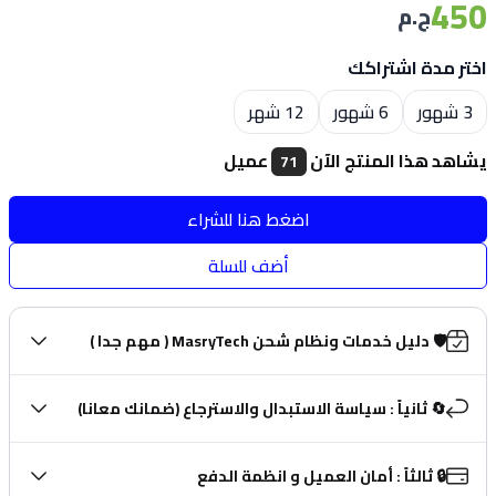
450
ج.م
اختر مدة اشتراكك
Choose a size
3 شهور
6 شهور
12 شهر
يشاهد هذا المنتج الآن
عميل
71
اضغط هنا للشراء
أضف للسلة
🛡️ دليل خدمات ونظام شحن MasryTech ( مهم جدا )
🔄 ثانياً : سياسة الاستبدال والاسترجاع (ضمانك معانا)
🔒 ثالثاً : أمان العميل و انظمة الدفع