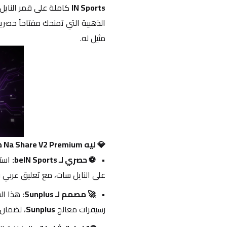
IN Sports
 كاملة على قمر النايل
مثيل له.
💎 ليه Na Share V2 Premium هو رهانك الرابح مع مصري تيك؟
⚽ حصري لـ beIN Sports:
 است
على النايل سات، مع تعليق عربي 
🚀 مصمم لـ Sunplus:
رسيفرات معالج 
Sunplus
، لضمان ا