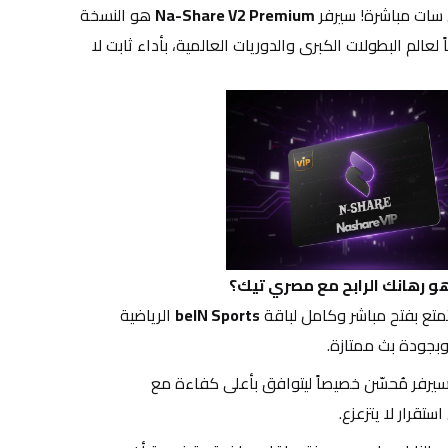
 سات مباشرة! سيرفر 
Na-Share V2 Premium
 هو النسخة 
الذهبية التي تمنحك مفتاحاً حصرياً لعالم البطولات الكبرى والدوريات العالمية، بأداء ثابت لا 
متع بفتح مباشر وكامل لباقة 
beIN Sports
 الرياضية 
وبجودة بث ممتازة.
 هذا السيرفر مُحسّن خصيصاً ليتوافق بأعلى كفاءة مع 
ستقرار لا يتزعزع.