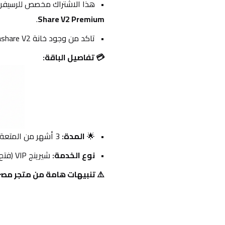
هذا الاشتراك مخصص للرسيفرا
.
Share V2 Premium
تاكد من وجود خانة Nashare V2
💳 تفاصيل الباقة:
🌟 
المدة:
 3 أشهر من المتعة الرياضية المطلقة.
نوع الخدمة:
 شيرينج VIP (فتح القنوات المشفرة عبر طبق الدش).
⚠️ تنبيهات هامة من متجر مص