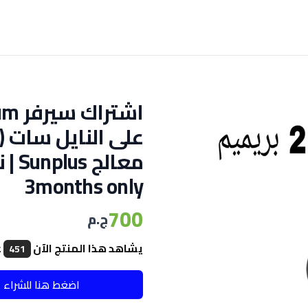
3months only
700
ج.م
يشاهد هذا المنتج الآن
ع
451
اضغط هنا للشراء