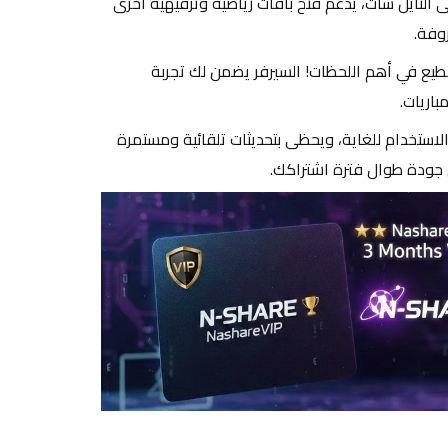
 بالإضافة إلى النايل سات، يدعم فتح باقات رياضية وترفيهية أخرى 
وفة.
 وداعاً للتقطيع في أهم اللحظات! السيرفر يضمن لك تجربة 
اريات.
 سهل الاستخدام للغاية، ويحظى بتحديثات تلقائية ومستمرة 
 جودة طوال فترة اشتراكك.