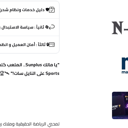
️ دليل خدمات ونظام شحن MasryTech ( مهم جدا )
ال والاسترجاع (ضمانك معانا)
ً : أمان العميل و انظمة الدفع
 🛰️🏆
Sports على النايل سات!"
الحقيقية وملاك رسيفرات بمعالج 