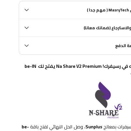

🔄 ثانياً : سياسة الاستبد
🔒 ثالثا
"يا مالك Sunplus.. الملعب كله في رسيفرك! Na Share V2 Premium يفتح لك be-IN 
be-
، وصل الحل النهائي لفتح باقة 
Sunplus
لمحبي الرياضة 