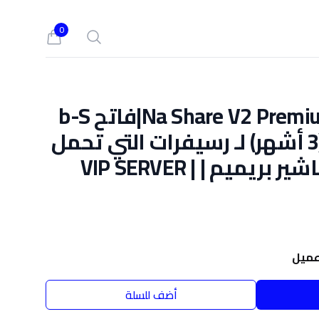
0
Search
cart, view bag
اشتراك سيرفر Na Share V2 Premium|فاتح b-S
على النايل سات (3 أشهر) لـ رسيفرات التي تحمل
معالج Sunplus | ناشير بريميم | VIP SERVER |
ميل
أضف للسلة