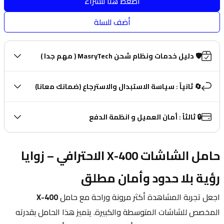
اضغط هنا للشراء
أضف للسلة
🛡️ دليل خدمات ونظام شحن MasryTech ( مهم جدا )
🔄 ثانياً : سياسة الاستبدال والاسترجاع (ضمانك معانا)
🔒 ثالثاً : أمان العميل و انظمة الدفع
حامل الشاشات X-400 الاحترافي – زوايا 
رؤية بلا حدود وأمان مطلق
اجعل تجربة المشاهدة أكثر مرونة وراحة مع حامل 
X-400
المخصص للشاشات المتوسطة والكبيرة. يتميز هذا الحامل بقدرته 