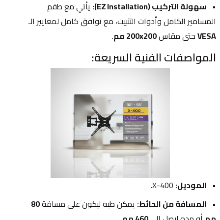
سهولة التركيب (EZ Installation):
 يأتي مع طقم 
المسامير الكامل وأدوات التثبيت، مع توافق كامل لمعايير الـ 
VESA
 حتى مقاس 
200x200 مم
.
المواصفات الفنية السريعة:
الموديل:
 X-400.
المسافة من الحائط:
 يمكن طيه ليكون على مسافة 
80 
مم
 أو مده ليصل إلى 
460 مم
.