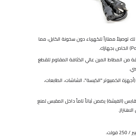
 يضمن لك توصيلاً ممتازاً للكهرباء دون سخونة الكابل، مما 
 مغطى بطبقة من المطاط المرن عالي الكثافة المقاوم للقطع 
ضي.
 مثالي لتشغيل (أجهزة الكمبيوتر "الكيسة"، الشاشات، الطابعات، 
 تصميم القابس (الفيشة) يضمن ثباتاً تاماً داخل المقبس لمنع 
لاهتزاز.