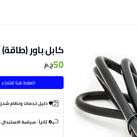
أصلي عالي الجودة
50
ج.م
اضغط هنا للشراء
️ دليل خدمات ونظام شحن MasryTech ( مهم جدا )
ال والاسترجاع (ضمانك معانا)