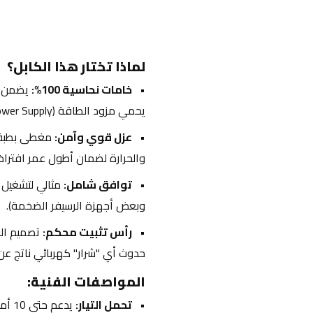
لماذا تختار هذا الكابل؟
خامات نحاسية 100%:
يحمي مزود الطاقة (Power Supply) الخاص بجهازك.
عزل قوي وآمن:
والحرارة لضمان أطول عمر افترا
توافق شامل:
وبعض أجهزة الرسيفر الضخمة).
رأس تثبيت محكم:
حدوث أي "شرار" كهربائي ناتج عن ا
المواصفات الفنية:
تحمل التيار:
 يدعم حتى 10 أمبير / 250 فولت.