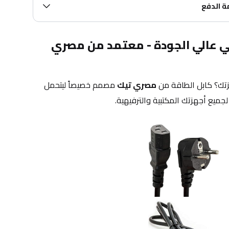
مة الدفع
كابل باور (طاقة) أصلي عالي الجودة - معتمد من مصري 
زتك؟ كابل الطاقة من 
مصري تيك
 مصمم خصيصاً ليتحمل 
 لجميع أجهزتك المكتبية والترفيهية.