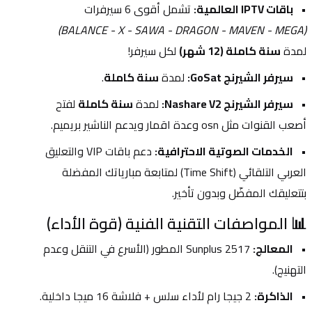
باقات IPTV العالمية:
 تشمل أقوى 6 سيرفرات 
(BALANCE - X - SAWA - DRAGON - MAVEN - MEGA)
لمدة 
سنة كاملة (12 شهر)
 لكل سيرفر!
سيرفر الشيرنج GoSat:
 لمدة 
سنة كاملة
.
سيرفر الشيرنج Nashare V2:
 لمدة 
سنة كاملة
 لفتح 
أصعب القنوات مثل osn وعدة اقمار ويدعم الناشير بريميم.
الخدمات الصوتية الاحترافية:
 دعم باقات VIP والتعليق 
العربي التلقائي (Time Shift) لمتابعة مبارياتك المفضلة 
بتتعليقك المفضّل وبدون تأخير.
📊 المواصفات التقنية الفنية (قوة الأداء)
المعالج:
 Sunplus 2517 المطور (الأسرع في التنقل وعدم 
التهنيج).
الذاكرة:
 2 جيجا رام لأداء سلس + فلاشة 16 ميجا داخلية.