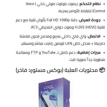
نظام التحكم:
 ريموت بلوتوث صوتي ذكي (Voice 
Control) لالتقاط الأوامر بسرعة.
جودة العرض:
 دقة Full HD 1080p بألوان نقية مع دعم 
تقنية H.265 (HEVC) وصوت دولبي المحيطي AC3.
الاتصال:
 واي فاي داخلي سريع ومدمج (بدون فلاشة 
خارجية) + مدخل كابل LAN لتوصيل إنترنت مباشر ومستقر.
ميزات إضافية:
 دعم كامل لـ YouTube و FTP ومعالجة 
متطورة جداً لصورة البث.
📦 محتويات العلبة (بوكس مستورد فاخر)