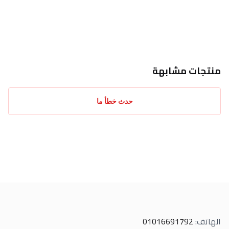
احدث التقييمات
منتجات مشابهة
حدث خطأ ما
الهاتف
:
01016691792