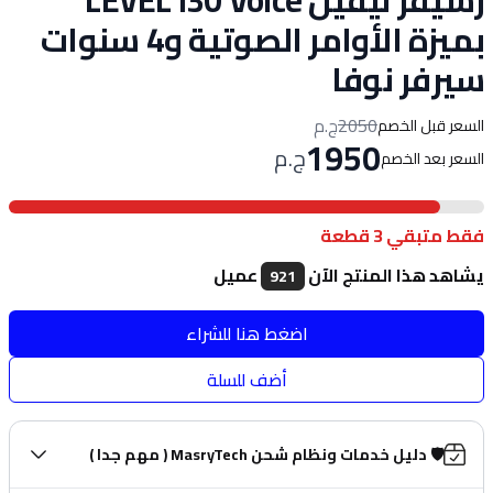
رسيفر ليفيل LEVEL i30 Voice
بميزة الأوامر الصوتية و4 سنوات
سيرفر نوفا
2050
ج.م
السعر قبل الخصم
1950
ج.م
السعر بعد الخصم
فقط متبقي 3 قطعة
يشاهد هذا المنتج الآن
عميل
921
اضغط هنا للشراء
أضف للسلة
🛡️ دليل خدمات ونظام شحن MasryTech ( مهم جدا )