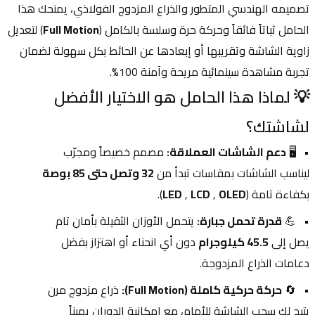
تصميمه الهندسي المتطور والذراع المزدوج الفولاذي، يمنحك هذا 
الحامل ثباتاً فائقاً وحركة حرة وسلسة بالكامل (
Full Motion
) لتعديل 
زاوية الشاشة وتقريبها أو إبعادها عن الحائط بكل سهولة لضمان 
تجربة مشاهدة سينمائية مريحة وآمنة 100%.
💡 لماذا هذا الحامل هو الاختيار الأفضل 
لشاشتك؟
🖥️ 
دعم الشاشات العملاقة:
 مصمم خصيصاً ومجرّب 
ليناسب الشاشات بمقاسات تبدأ من 
32 وتصل حتى 85 بوصة
بكفاءة تامة (
OLED
 , 
LCD
 , 
LED
).
💪 
قدرة تحمل جبارة:
 يتحمل الأوزان الثقيلة بأمان تام 
يصل إلى 
45.5 كيلوجرام
 دون أي انحناء أو اهتزاز بفضل 
دعامات الذراع المزدوجة.
🔄 
حركة حركية كاملة (Full Motion):
 ذراع مزدوج مرن 
يتيح لك سحب الشاشة للأمام، مع إمكانية الدوران يميناً 