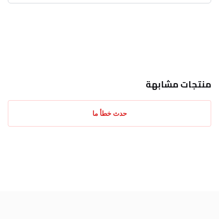
احدث التقييمات
منتجات مشابهة
حدث خطأ ما