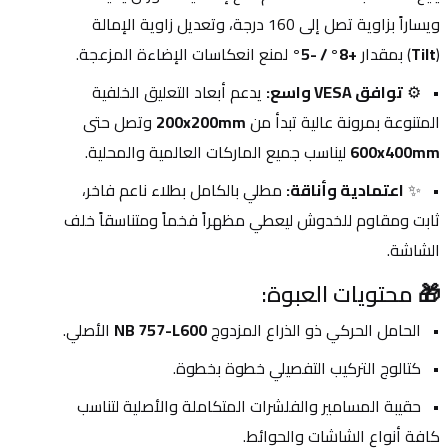
ويساراً بزاوية تصل إلى 160 درجة، وتعديل زاوية الإمالة 
(
Tilt
) بمقدار 
+8° / -5°
 لمنع انعكاسات الإضاءة المزعجة.
⚙️ 
توافق VESA واسع:
 يدعم أبعاد التعليق الخلفية 
المتنوعة بمرونة عالية تبدأ من 
200x200mm
 وتصل حتى 
600x400mm
 ليناسب جميع الماركات العالمية والمحلية.
✨ 
اعتمادية وأناقة:
 مطلي بالكامل بطلاء ناعم فاخر، 
ثابت ومقاوم للخدوش ليعطي مظهراً فخماً ومتناسقاً خلف 
الشاشة.
🎁 محتويات العبوة:
الحامل الحركي ذو الذراع المزدوج 
NB 757-L600
 الأصلي.
كتالوج التركيب التفصيلي خطوة بخطوة.
حقيبة المسامير والفلشرات المتكاملة والأصلية لتناسب 
كافة أنواع الشاشات والحوائط.