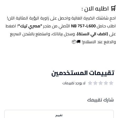
🛒 اطلبه الان :
احمِ شاشتك الكبيرة الغالية واحصل على زاوية الرؤية المثالية الآن! 
اطلب حامل 
NB 757-L600
 الأصلي من متجر 
"مصري تيك"
! اضغط 
على 
(اضف الي السلة)
، وسجل بياناتك، واستمتع بالشحن السريع 
والدفع عند الاستلام! 🚚📦
تقييمات المستخدمين
لا يوجد تقييمات
out of 5 stars
0
بيانات التقييمات
شارك تقييمك
تقييم