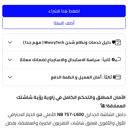
اضغط هنا للشراء
أضف للسلة
🛡️ دليل خدمات ونظام شحن MasryTech ( مهم جدا )
🔄 ثانياً : سياسة الاستبدال والاسترجاع (ضمانك معانا)
🔒 ثالثاً : أمان العميل و انظمة الدفع
الأمان المطلق والتحكم الكامل في زاوية رؤية شاشتك 
العملاقة! 🚀
حامل الشاشة الجداري 
NB 757-L600
 الأصلي هو الخيار الاحترافي 
الأول والأقوى لتعليق شاشات التلفزيون الكبيرة والعملاقة. بفضل 