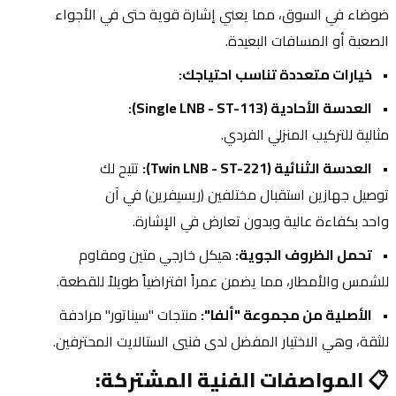
ضوضاء في السوق، مما يعني إشارة قوية حتى في الأجواء 
الصعبة أو المسافات البعيدة.
خيارات متعددة تناسب احتياجك:
العدسة الأحادية (Single LNB - ST-113):
مثالية للتركيب المنزلي الفردي.
العدسة الثنائية (Twin LNB - ST-221):
 تتيح لك 
توصيل جهازين استقبال مختلفين (ريسيفرين) في آن 
واحد بكفاءة عالية وبدون تعارض في الإشارة.
تحمل الظروف الجوية:
 هيكل خارجي متين ومقاوم 
للشمس والأمطار، مما يضمن عمراً افتراضياً طويلاً للقطعة.
الأصلية من مجموعة "ألفا":
 منتجات "سيناتور" مرادفة 
للثقة، وهي الاختيار المفضل لدى فنيي الستالايت المحترفين.
📋 المواصفات الفنية المشتركة: