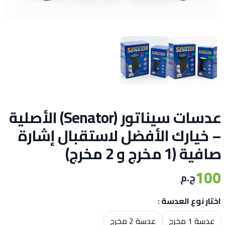
عدسات سيناتور (Senator) الأصلية
– خيارك الأفضل لاستقبال إشارة
صافية (1 مخرج و 2 مخرج)
100
ج.م
اختار نوع العدسة :
Choose a size
عدسة 1 مخرج
عدسة 2 مخرج