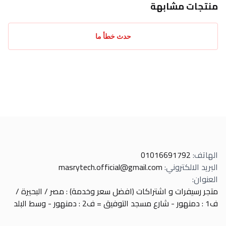
منتجات مشابهة
حدث خطأ ما
الهاتف
:
01016691792
البريد الالكتروني
:
masrytech.official@gmail.com
العنوان
:
متجر رسيفرات و اشتراكات (افضل سعر وخدمة) : مصر / البحيرة /
ف1 : دمنهور - شارع مسجد التوفيق = ف2 : دمنهور - وسط البلد