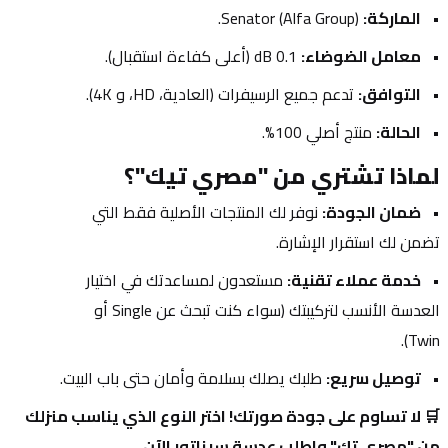
الماركة:
 Senator (Alfa Group).
معامل الضوضاء:
 0.1 dB (أعلى كفاءة استقبال).
التوافق:
 تدعم جميع الرسيفرات (العادية، HD، و 4K).
الحالة:
 منتج أصلي 100%.
لماذا تشتري من "مصري تيك"؟
ضمان الجودة:
 نوفر لك المنتجات الأصلية فقط التي 
تضمن لك استقرار الإشارة.
خدمة عملاء تقنية:
 مستعدون لمساعدتك في اختيار 
العدسة الأنسب لتركيبتك (سواء كنت تبحث عن Single أو 
Twin).
توصيل سريع:
 طلبك يصلك بسلامة وأمان حتى باب البيت.
🛒 لا تساوم على جودة صورتك! اختر النوع الذي يناسب منزلك 
من "مصري تك" واطلب عدسة سيناتور الآن.