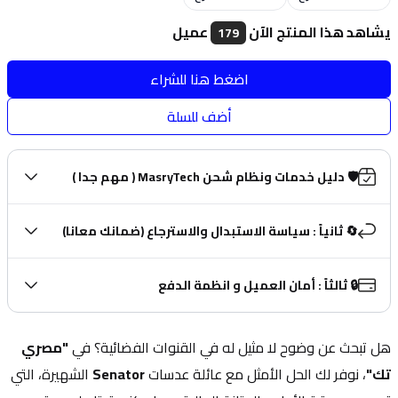
يشاهد هذا المنتج الآن
عميل
179
اضغط هنا للشراء
أضف للسلة
🛡️ دليل خدمات ونظام شحن MasryTech ( مهم جدا )
🔄 ثانياً : سياسة الاستبدال والاسترجاع (ضمانك معانا)
🔒 ثالثاً : أمان العميل و انظمة الدفع
هل تبحث عن وضوح لا مثيل له في القنوات الفضائية؟ في 
"مصري 
تك"
، نوفر لك الحل الأمثل مع عائلة عدسات 
Senator
 الشهيرة، التي 