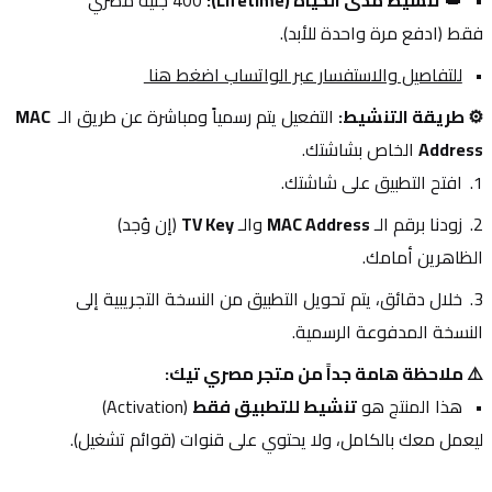
👑 
تنشيط مدى الحياة (Lifetime):
 400 جنيه مصري 
فقط (ادفع مرة واحدة للأبد).
للتفاصيل والاستفسار عبر الواتساب اضغط هنا 
⚙️ طريقة التنشيط:
 التفعيل يتم رسمياً ومباشرة عن طريق الـ 
MAC 
Address
 الخاص بشاشتك.
افتح التطبيق على شاشتك.
زودنا برقم الـ 
MAC Address
 والـ 
TV Key
 (إن وُجد) 
الظاهرين أمامك.
خلال دقائق، يتم تحويل التطبيق من النسخة التجريبية إلى 
النسخة المدفوعة الرسمية.
⚠️ ملاحظة هامة جداً من متجر مصري تيك:
هذا المنتج هو 
تنشيط للتطبيق فقط
 (Activation) 
ليعمل معك بالكامل، ولا يحتوي على قنوات (قوائم تشغيل).