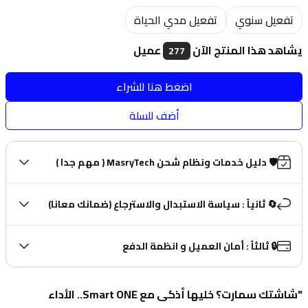
Choose a size
تفعيل سنوي
تفعيل مدي الحياة
يشاهد هذا المنتج الآن
عميل
277
اضغط هنا للشراء
أضف للسلة
🛡️ دليل خدمات ونظام شحن MasryTech ( مهم جدا )
🔄 ثانياً : سياسة الاستبدال والاسترجاع (ضمانك معانا)
🔒 ثالثاً : أمان العميل و انظمة الدفع
"شاشتك سمارت؟ خليها أذكى مع Smart ONE.. الأداء 