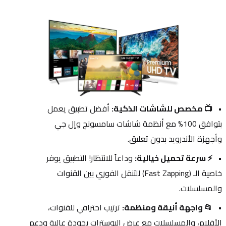
📺 مخصص للشاشات الذكية:
 أفضل تطبيق يعمل 
بتوافق 100% مع أنظمة شاشات سامسونج وإل جي 
وأجهزة الأندرويد بدون تعليق.
⚡ سرعة تحميل خيالية:
 وداعاً للانتظار! التطبيق يوفر 
خاصية الـ (Fast Zapping) للتنقل الفوري بين القنوات 
والمسلسلات.
📂 واجهة أنيقة ومنظمة:
 ترتيب احترافي للقنوات، 
الأفلام، والمسلسلات مع عرض البوسترات بجودة عالية ودعم 