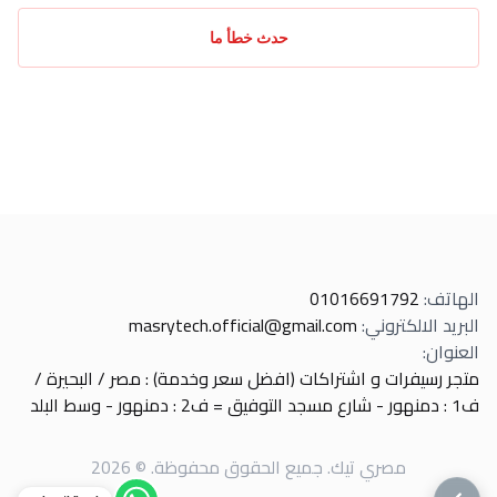
حدث خطأ ما
الهاتف
:
01016691792
البريد الالكتروني
:
masrytech.official@gmail.com
العنوان
:
متجر رسيفرات و اشتراكات (افضل سعر وخدمة) : مصر / البحيرة /
ف1 : دمنهور - شارع مسجد التوفيق = ف2 : دمنهور - وسط البلد
مصري تيك
.
جميع الحقوق محفوظة
. ©
2026